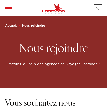
Accueil
Nous rejoindre
Voyages indi
Nous rejoindre
Voyages en 
Professionne
Qui sommes-
Postulez au sein des agences de Voyages Fontanon !
Nos agences
Bien prépar
Blog
FAQ
Vous souhaitez nous