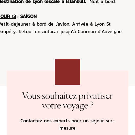
destination de Lyon (escale à Istanbul).
Nuit à bord.
JOUR 13
: SAÏGON
Petit-déjeuner à bord de l’avion. Arrivée à Lyon St
Exupéry. Retour en autocar jusqu’à Cournon d’Auvergne.
Vous souhaitez privatiser
votre voyage ?
Contactez nos experts pour un séjour sur-
mesure