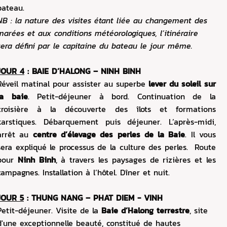
bateau.
NB : la nature des visites étant liée au changement des
marées et aux conditions météorologiques, l’itinéraire
sera défini par le capitaine du bateau le jour même.
JOUR 4
: BAIE D’HALONG – NINH BINH
Réveil matinal pour assister au superbe
lever du soleil sur
la baie
. Petit-déjeuner à bord. Continuation de la
croisière à la découverte des îlots et formations
karstiques. Débarquement puis déjeuner. L’après-midi,
arrêt au
centre d’élevage des perles de la Baie
. Il vous
sera expliqué le processus de la culture des perles. Route
pour
Ninh Binh
, à travers les paysages de rizières et les
campagnes. Installation à l’hôtel. Dîner et nuit.
JOUR 5
: THUNG NANG – PHAT DIEM - VINH
Petit-déjeuner. Visite de la
Baie d’Halong terrestre
, site
d'une exceptionnelle beauté, constitué de hautes