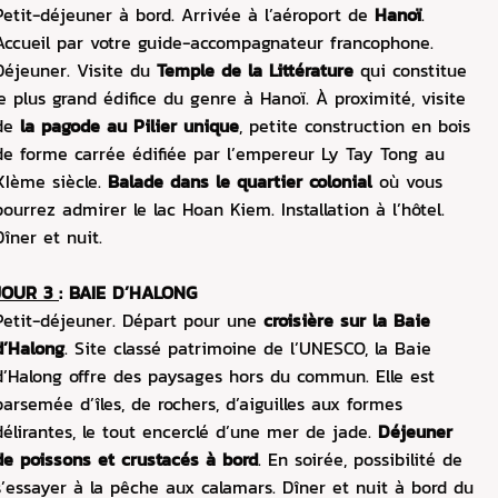
Petit-déjeuner à bord. Arrivée à l’aéroport de
Hanoï
.
Accueil par votre guide-accompagnateur francophone.
Déjeuner. Visite du
Temple de la Littérature
qui constitue
le plus grand édifice du genre à Hanoï. À proximité, visite
de
la pagode au Pilier unique
, petite construction en bois
de forme carrée édifiée par l’empereur Ly Tay Tong au
XIème siècle.
Balade dans le quartier colonial
où vous
pourrez admirer le lac Hoan Kiem. Installation à l’hôtel.
Dîner et nuit.
JOUR 3
:
BAIE D’HALONG
Petit-déjeuner. Départ pour une
croisière sur la Baie
d’Halong
. Site classé patrimoine de l’UNESCO, la Baie
d’Halong offre des paysages hors du commun. Elle est
parsemée d’îles, de rochers, d’aiguilles aux formes
délirantes, le tout encerclé d’une mer de jade.
Déjeuner
de poissons et crustacés à bord
. En soirée, possibilité de
s’essayer à la pêche aux calamars. Dîner et nuit à bord du