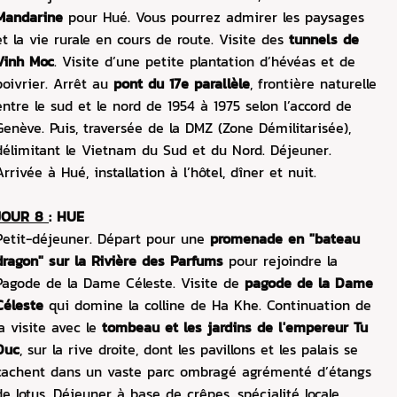
Mandarine
pour Hué. Vous pourrez admirer les paysages
et la vie rurale en cours de route. Visite des
tunnels de
Vinh Moc
. Visite d’une petite plantation d’hévéas et de
poivrier. Arrêt au
pont du 17e parallèle
, frontière naturelle
entre le sud et le nord de 1954 à 1975 selon l’accord de
Genève. Puis, traversée de la DMZ (Zone Démilitarisée),
délimitant le Vietnam du Sud et du Nord. Déjeuner.
Arrivée à Hué, installation à l’hôtel, dîner et nuit.
JOUR 8
: HUE
Petit-déjeuner. Départ pour une
promenade en "bateau
dragon" sur la Rivière des Parfums
pour rejoindre la
Pagode de la Dame Céleste. Visite de
pagode de la Dame
Céleste
qui domine la colline de Ha Khe. Continuation de
la visite avec le
tombeau et les jardins de l'empereur Tu
Duc
, sur la rive droite, dont les pavillons et les palais se
cachent dans un vaste parc ombragé agrémenté d’étangs
de lotus. Déjeuner à base de crêpes, spécialité locale,