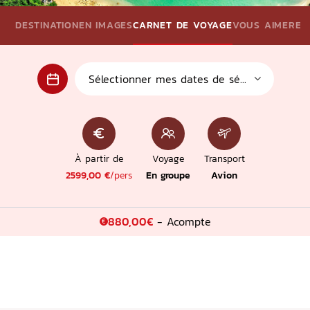
Con
DESTINATION
EN IMAGES
CARNET DE VOYAGE
VOUS AIMEREZ A
Vers 
À partir de
Voyage
Transport
2599,00 €
/pers
En groupe
Avion
880,00€
- Acompte
€