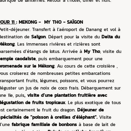
fabrique de lanternes. Retour à l’hôtel, dîner et nuit.
JOUR 11
: MEKONG - MY THO - SAÏGON
Petit-déjeuner. Transfert à l’aéroport de Danang et vol à
destination de
Saïgon
. Départ pour la visite du
Delta du
Mékong
. Les immenses rivières et rizières sont
parsemées d’étangs de lotus. Arrivée à
My Tho
, visite du
temple caodaïste
, puis embarquement pour une
promenade sur le Mékong
. Au cours de cette croisière ,
vous croiserez de nombreuses petites embarcations
transportant fruits, légumes, poissons, et vous pourrez
déguster un jus de noix de coco frais. Débarquement sur
une île, puis
, visite d’une plantation fruitière avec
dégustation de fruits tropicaux
. Le plus exotique de tous
est certainement le fruit du dragon.
Déjeuner de
spécialités de "poisson à oreilles d’éléphant".
Visite
d’une
fabrique familiale de bonbons
à base de lait de