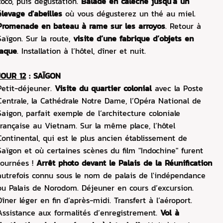
coco, puis dégustation.
Balade en calèche jusqu'à un
élevage d'abeilles
où vous dégusterez un thé au miel.
Promenade en bateau à rame sur les arroyos
. Retour à
Saïgon. Sur la route,
visite d’une fabrique d’objets en
laque
. Installation à l’hôtel, dîner et nuit.
JOUR 12
: SAÏGON
Petit-déjeuner.
Visite du quartier colonial
avec la Poste
Centrale, la Cathédrale Notre Dame, l’Opéra National de
Saigon, parfait exemple de l’architecture coloniale
française au Vietnam. Sur la même place, l’hôtel
Continental, qui est le plus ancien établissement de
Saïgon et où certaines scènes du film "Indochine" furent
tournées !
Arrêt photo devant le Palais de la Réunification
autrefois connu sous le nom de palais de l'indépendance
ou Palais de Norodom. Déjeuner en cours d’excursion.
Dîner léger en fin d’après-midi. Transfert à l’aéroport.
Assistance aux formalités d’enregistrement.
Vol à