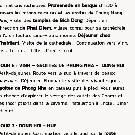
formations rocheuses.
Promenade en barque
d’1h30 à
travers les pitons calcaires et les grottes de Thung Nang.
Puis, visite des
temples de Bich Dong
. Départ en
direction de
Phat Diem
, village connu pour sa cathédrale
à l’architecture sino-vietnamienne.
Déjeuner chez
l’habitant
. Visite de la cathédrale. Continuation vers Vinh.
Installation à l’hôtel, dîner et nuit.
JOUR 6
: VINH – GROTTES DE PHONG NHA - DONG HOI
Petit-déjeuner. Route vers le sud à travers de beaux
paysages. Déjeuner. Etonnante visite des gigantesques
grottes de Phong Nha
en bateau puis à pied. Vous aurez
la chance d’explorer le vestige des autels des Chams et
les inscriptions dans la caverne. Installation à l’hôtel. Dîner
et nuit.
JOUR 7
: DONG HOI - HUE
Petit-déjeuner. Continuation vers le Sud, sur la
route