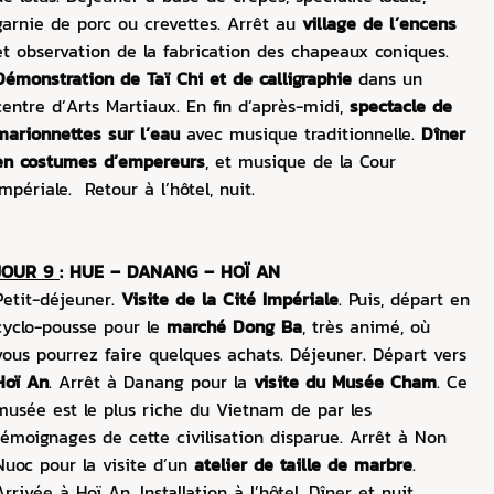
garnie de porc ou crevettes. Arrêt au
village de l’encens
et observation de la fabrication des chapeaux coniques.
Démonstration de Taï Chi et de calligraphie
dans un
centre d’Arts Martiaux. En fin d’après-midi,
spectacle de
marionnettes sur l’eau
avec musique traditionnelle.
Dîner
en costumes d’empereurs
, et musique de la Cour
Impériale. Retour à l’hôtel, nuit.
JOUR 9
: HUE – DANANG – HOÏ AN
Petit-déjeuner.
Visite de la Cité Impériale
. Puis, départ en
cyclo-pousse pour le
marché Dong Ba
, très animé, où
vous pourrez faire quelques achats. Déjeuner. Départ vers
Hoï An
. Arrêt à Danang pour la
visite du Musée Cham
. Ce
musée est le plus riche du Vietnam de par les
témoignages de cette civilisation disparue. Arrêt à Non
Nuoc pour la visite d’un
atelier de taille de marbre
.
Arrivée à Hoï An. Installation à l’hôtel. Dîner et nuit.