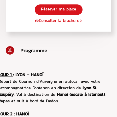
Réserver ma place
Consulter la brochure
Programme
JOUR 1
: LYON – HANOÏ
Départ de Cournon d’Auvergne en autocar avec votre
accompagnatrice Fontanon en direction de
Lyon St
Exupéry
. Vol à destination de
Hanoï (escale à Istanbul)
.
Repas et nuit à bord de l’avion.
JOUR 2
:
HANOÏ