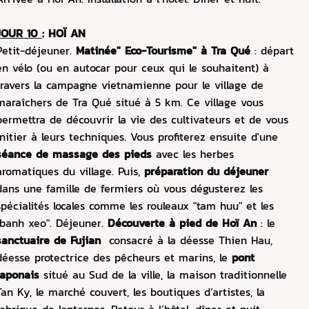
JOUR 10
: HOÏ AN
Petit-déjeuner.
Matinée" Eco-Tourisme" à Tra Qué
: départ
en vélo (ou en autocar pour ceux qui le souhaitent) à
travers la campagne vietnamienne pour le village de
maraîchers de Tra Qué situé à 5 km. Ce village vous
permettra de découvrir la vie des cultivateurs et de vous
initier à leurs techniques. Vous profiterez ensuite d'une
séance de massage des pieds
avec les herbes
aromatiques du village. Puis,
préparation du déjeuner
dans une famille de fermiers où vous dégusterez les
spécialités locales comme les rouleaux "tam huu" et les
"banh xeo". Déjeuner.
Découverte à pied de Hoï An
: le
sanctuaire de Fujian
consacré à la déesse Thien Hau,
déesse protectrice des pêcheurs et marins, le
pont
japonais
situé au Sud de la ville, la maison traditionnelle
Tan Ky, le marché couvert, les boutiques d’artistes, la