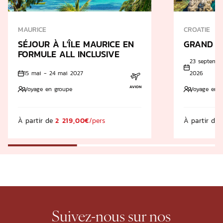
MAURICE
CROATIE
SÉJOUR À L'ÎLE MAURICE EN
GRAND T
FORMULE ALL INCLUSIVE
23 septembr
15 mai - 24 mai 2027
2026
AVION
Voyage en groupe
Voyage en g
À partir de
2 219,00€
/pers
À partir de
Suivez-nous
sur nos