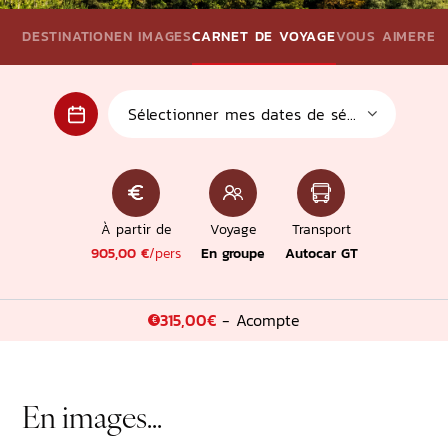
Con
DESTINATION
EN IMAGES
CARNET DE VOYAGE
VOUS AIMEREZ A
Vers 
À partir de
Voyage
Transport
905,00 €
/pers
En groupe
Autocar GT
315,00€
- Acompte
€
En images...