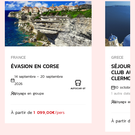
FRANCE
GRECE
ÉVASION EN CORSE
SÉJOUR 
CLUB AU
14 septembre - 20 septembre
CLERMON
2026
10 octobre 
AUTOCAR GT
Voyage en groupe
1 autre date di
Voyage en g
À partir de
1 099,00€
/pers
À partir de