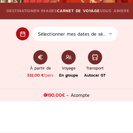
Con
DESTINATION
EN IMAGES
CARNET DE VOYAGE
VOUS AIMEREZ A
Vers 
À partir de
Voyage
Transport
532,00 €
/pers
En groupe
Autocar GT
190,00€
- Acompte
€