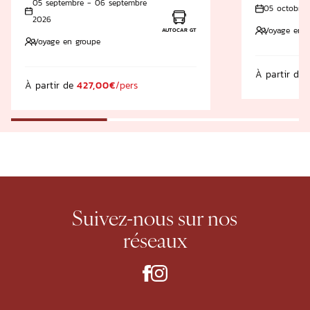
05 septembre - 06 septembre
05 octobre 
2026
Voyage en g
AUTOCAR GT
Voyage en groupe
À partir de
À partir de
427,00€
/pers
Suivez-nous
sur nos
réseaux