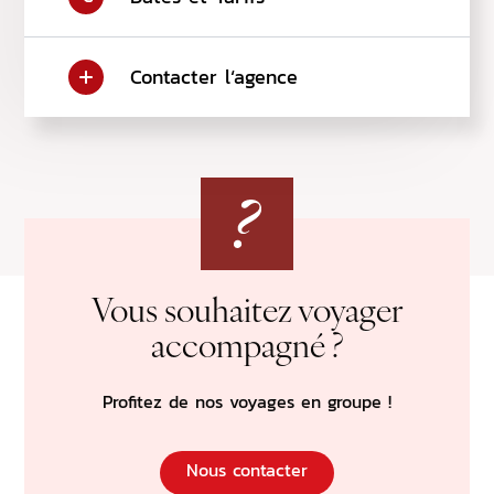
Con
Contacter l‘agence
Vers 
Vous souhaitez voyager
accompagné ?
Profitez de nos voyages en groupe !
Nous contacter