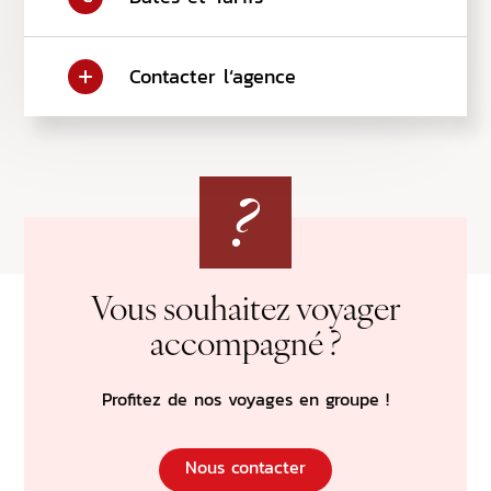
Con
Contacter l‘agence
Vers 
Vous souhaitez voyager
accompagné ?
Profitez de nos voyages en groupe !
Nous contacter