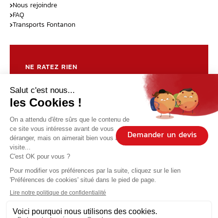
Nous rejoindre
FAQ
Transports Fontanon
NE RATEZ RIEN
Abonnez-vous à notre newsletter mensuelle pour
connaître tous nos bons plans et nouveautés !
J’accepte de recevoir la newsletter Fontanon Voyages.
Demander un devis
Lire la politique de confidentialité
Copyright © 2026 FONTANON VOYAGES
Plan d’accès
Mentions Légales