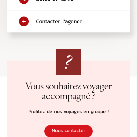
Con
Contacter l‘agence
Vers 
Vous souhaitez voyager
accompagné ?
Profitez de nos voyages en groupe !
Nous contacter